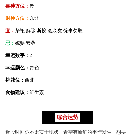
喜神方位：
乾
财神方位：
东北
宜：
祭祀 解除 断蚁 会亲友 馀事勿取
忌：
嫁娶 安葬
幸运数字：
2
幸运颜色：
青色
桃花位：
西北
食物建议：
维生素
综合运势
近段时间你不太安于现状，希望有新鲜的事情发生，想要