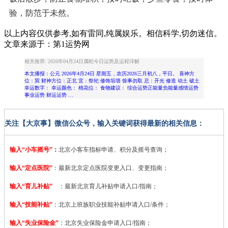
验，防范于未然。
以上内容仅供参考,如有雷同,纯属娱乐。相信科学,切勿迷信。
文章来源于：第1运势网
相关推荐: 2026年04月24日属蛇今日运势及运程详解
本文播报：公元 2026年4月24日 星期五，农历2026三月初八，平日。 喜神方
位：巽 财神方位：正北 宜：祭祀 修饰垣墙 馀事勿取 忌：开光 修造 动土 破土
幸运数字： 幸运颜色： 桃花位： 食物建议： 综合运势正能量负能量感情运势
事业运势 财运运势 …
关注【大京事】微信公众号，输入关键词获得最新的相关信息：
输入“小车摇号”
：
北京小客车指标申请、积分及摇号查询；
输入“定点医院”
：
最新北京定点医院变更入口、变更指南；
输入“育儿补贴”
：最新北京育儿补贴申请入口/指南；
输入“技能补贴”
：
北京上班族职业技能补贴申请入口/条件；
输入“失业保险金”
：北京失业保险金申请入口/指南；