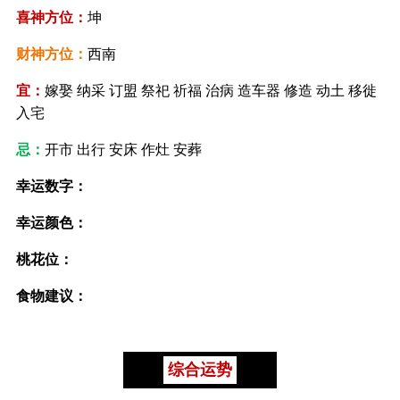
喜神方位：
坤
财神方位：
西南
宜：
嫁娶 纳采 订盟 祭祀 祈福 治病 造车器 修造 动土 移徙
入宅
忌：
开市 出行 安床 作灶 安葬
幸运数字：
幸运颜色：
桃花位：
食物建议：
综合运势