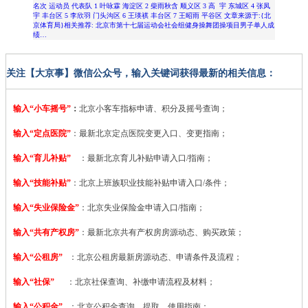
名次 运动员 代表队 1 叶咏霖 海淀区 2 柴雨秋含 顺义区 3 高 宇 东城区 4 张凤
宇 丰台区 5 李欣羽 门头沟区 6 王瑛祺 丰台区 7 王昭雨 平谷区 文章来源于:{北
京体育局}相关推荐: 北京市第十七届运动会社会组健身操舞团操项目男子单人成
绩…
关注【大京事】微信公众号，输入关键词获得最新的相关信息：
输入“小车摇号”
：
北京小客车指标申请、积分及摇号查询；
输入“定点医院”
：
最新北京定点医院变更入口、变更指南；
输入“育儿补贴”
：最新北京育儿补贴申请入口/指南；
输入“技能补贴”
：
北京上班族职业技能补贴申请入口/条件；
输入“失业保险金”
：北京失业保险金申请入口/指南；
输入“共有产权房”
：最新北京共有产权房房源动态、购买政策；
输入“公租房”
：北京公租房最新房源动态、申请条件及流程；
输入“社保”
：北京社保查询、补缴申请流程及材料；
输入“公积金”
：北京公积金查询、提取、使用指南；