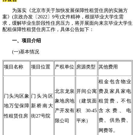
为落实《北京市关于加快发展保障性租赁住房的实施方
案》(京政办发〔2022〕9号)文件精神，根据毕业大学生需
求，缓解毕业生阶段性住房压力，将开展面向来京毕业大学生
配租保障性租赁住房工作，具体公告如下：
一、项目介绍
(一)基本情况
项目名称
项目位置
产权单位
房源类型
其他费用
租金包含物业
北京龙泉
开间公寓
费及家具家电
门头沟区象
门头沟区
象地房地
（建筑面
租赁费，不包
地万玺保障
新桥南大
产开发有
积30-45
含水费、电
性租赁住房
街27号院
费、供热费、
限公司
平米）
网费等。