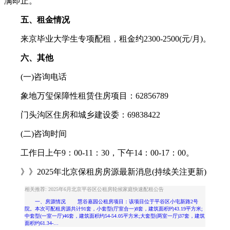
满即止。
五、租金情况
来京毕业大学生专项配租，租金约2300-2500(元/月)。
六、其他
(一)咨询电话
象地万玺保障性租赁住房项目：62856789
门头沟区住房和城乡建设委：69838422
(二)咨询时间
工作日上午9：00-11：30，下午14：00-17：00。
》》2025年北京保租房房源最新消息(持续关注更新)
相关推荐: 2025年6月北京平谷区公租房轮候家庭快速配租公告
一、房源情况 慧谷嘉园公租房项目：该项目位于平谷区小屯新路2号
院。本次可配租房源共计91套，小套型(厅室合一)8套，建筑面积约43.19平方米;
中套型(一室一厅)46套，建筑面积约54-54.05平方米;大套型(两室一厅)37套，建筑
面积约61.34-…