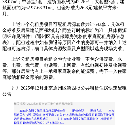
38.07㎡；中套型1套，建筑面积约为42.26㎡；大套型3套，建
筑面积约为62.97-68.31㎡。租金标准为26.8元/建筑平方米·
月。
上述17个公租房项目可配租房源套数共计643套，具体租
金标准及房屋建筑面积均以合同签订时的标准为准；具体房源
明细详见附件1《通州区具有保障房资格的家庭配租房源信息
表》，配租过程中如有腾退等原因产生的房源可一并纳入上述
配租可选房源，项目具体房源数量及户型图以选房现场为准。
上述公租房项目的租金包含物业费，不包含供暖费、水
费、电费、燃气费、电话费、上网费、有线电视初装及收视费
等。部分房屋含有上一承租家庭剩余的能源费，需下一入住家
庭缴纳相应金额的能源费。
》》2025年12月北京通州区第四批公共租赁住房快速配租
公告
相关推荐: 2025北京顺义第三批公租房配租套型
2025北京顺义第三批公租房配租套型 配租套型 配租方式 本次
配租工作按照《通知》文件要求，对符合上述配租对象的轮候家庭采取直接发放
选房通知单的方式组织选房。 》》2025北京顺义第三批面向公共租赁住房
轮候家庭组织选房的公告 相关推荐: 2…