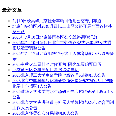
最新文章
7月10日晚高峰北京社会车辆可借用公交专用车道
北京门头沟区对28条县级以上山区公路开展全面管控涉
及公路
2026年7月10日北京暴雨各区公交线路调整汇总
2026年7月10日至12日北京市郊铁路S2线怀柔-密云线通
密线运营调整公告
2026年7月17日北京地铁17号线工人体育场站运营调整提
示
2026中秋火车票什么时候开售?附火车票购票日历
北京通州区公租房项目看房咨询电话
2026北京理工大学生命学院七级管理岗招聘1人公告
2026北京中国科学院化学研究所怀柔研究中心-人工智能
化学中心招聘1人公告
2026清华大学水质与水生态研究中心招聘研发工程师1人
公告
2026北京大学先进制造与机器人学院招聘2名劳动合同制
工作人员公告
2026北京怀柔公安分局招聘30人公告