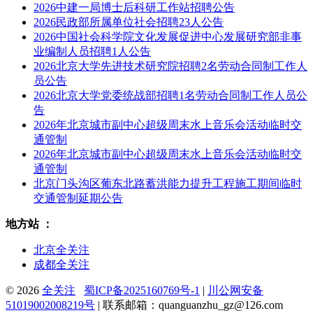
2026中建一局博士后科研工作站招聘公告
2026民政部所属单位社会招聘23人公告
2026中国社会科学院文化发展促进中心发展研究部非事
业编制人员招聘1人公告
2026北京大学先进技术研究院招聘2名劳动合同制工作人
员公告
2026北京大学党委统战部招聘1名劳动合同制工作人员公
告
2026年北京城市副中心超级周末水上音乐会活动临时交
通管制
2026年北京城市副中心超级周末水上音乐会活动临时交
通管制
北京门头沟区葡东北路蓄洪能力提升工程施工期间临时
交通管制延期公告
地方站 ：
北京全关注
成都全关注
© 2026
全关注
蜀ICP备2025160769号-1
|
川公网安备
51019002008219号
| 联系邮箱：quanguanzhu_gz@126.com