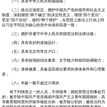
（一）具有中华人民共和国国籍；
（二）政治立场坚定，拥护中国共产党的领导和社会主义
制度，深刻领悟“两个确立”的决定性意义，增强“四个意识”，
坚定“四个自信”，做到“两个维护”，在思想上政治上行动上同
以习近平同志为核心的党中央保持高度一致；
（三）拥护并遵守中华人民共和国宪法和法律法规；
（四）具有良好的道德品行；
（五）具有北京市常住户口；
（六）具有较强的综合素质、文字能力和组织协调能力；
（七）身体健康，具备适应岗位要求的身体条件和心理素
质；
（八）年龄一般不超过35周岁。
有下列情形之一的人员，不得报考：因犯罪受过刑事处罚
的；被开除中国共产党党籍或中国共产主义青年团团籍的；高
等教育期间受到开除学籍处分的；被开除公职的；被依法列为
失信联合惩戒对象的；处于受处分期间或者影响期限未满的；