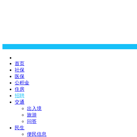
首页
社保
医保
公积金
住房
招聘
交通
出入境
旅游
问答
民生
便民信息