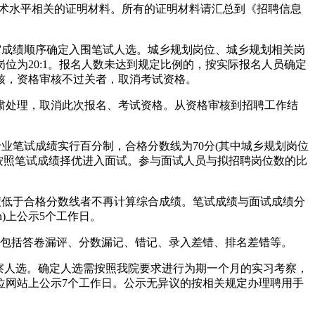
技术水平相关的证明材料。所有的证明材料请汇总到《招聘信息
成绩顺序确定入围笔试人选。城乡规划岗位、城乡规划相关岗
岗位为20:1。报名人数未达到规定比例的，按实际报名人员确定
核，资格审核不过关者，取消考试资格。
处理，取消此次报名、考试资格。从资格审核到招聘工作结
专业笔试成绩实行百分制，合格分数线为70分(其中城乡规划岗位
上按照笔试成绩择优进入面试。参与面试人员与拟招聘岗位数的比
绩低于合格分数线者不再计算综合成绩。笔试成绩与面试成绩分
n)上公示5个工作日。
包括答卷漏评、分数漏记、错记、录入差错、排名差错等。
察人选。确定人选需按照我院要求进行为期一个月的实习考察，
位网站上公示7个工作日。公示无异议的按相关规定办理聘用手