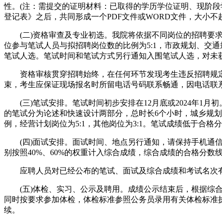
性。(注：需提交的证明材料：已取得的学历学位证明、现阶
登记表》之后，共同形成一个PDF文件或WORD文件，大小不超
(二)资格审查及专业初选。我院将依据不同岗位的招聘要求
位参与笔试人员与拟招聘岗位数的比例为5:1，市政规划、交通
笔试人选。笔试时间和笔试方式另行通知入围笔试人选，对未
资格审核贯穿招聘始终，在任何环节发现考生违反招聘规定
束，考生应保证现场报名时所留电话号码联系畅通，因电话联
(三)笔试安排。笔试时间初步安排在12月底或2024年1月
的笔试分为论述和快速设计两部分，总时长6个小时，城乡规划
例，经营计划岗位为5:1，其他岗位为3:1。笔试成绩低于合格
(四)面试安排。面试时间、地点另行通知，请保持手机通信
别按照40%、60%的权重计入综合成绩，综合成绩的合格分数线为75
应聘人员对已经公布的笔试、面试及综合成绩和考试名次有
(五)体检、实习、公示及聘用。成绩公示结束后，根据综合
同时按要求参加体检，体检标准参照公务员录用有关体检标准
续。