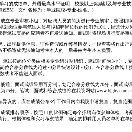
段学习的成绩单、外语最高水平证明、校级以上奖励以及与专业
过5M，文件名称为：毕业院校-专业-姓名。)
成立专业审核小组，对应聘人员的简历进行专业初审，按照初审
规划岗位参与笔试人员与拟招聘岗位数的比例为10:1，经营计划
获得笔试资格的应聘者不再发送通知。面试时将现场进行资格审
，出现提供信息、证件造假或作弊等情况，一经查实将作出严肃
系不畅造成无法通知考生本人的，后果由考生本人负责。
初。笔试按岗位分类由相关专业组分别组织，笔试时间为3小时，
岗位合格分数线为论述70分且快速设计70分)。在合格分数线
分数线者不能进入面试。
畅通。面试成绩采用百分制，划定合格分数线为70分，面试成
分。笔试、面试和综合成绩将在我院网站(www.bjghy.com.c
异议的，应在成绩公布3个工作日内向我院申请复查，复查范围
成绩排名顺序，按照1:1的比例确定每个招聘岗位参加体检、考
执行。根据体检和实习考察结果，确定的拟聘用人员名单将在单