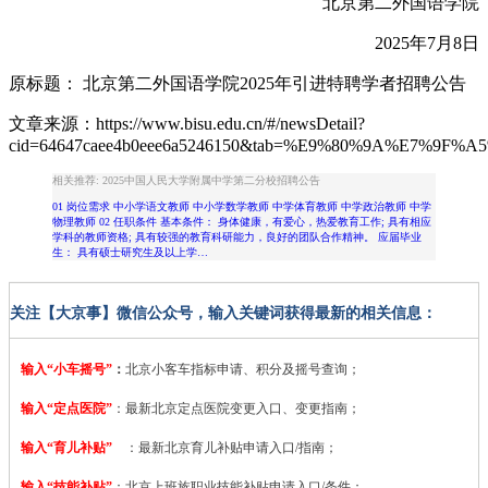
北京第二外国语学院
2025年7月8日
原标题： ​北京第二外国语学院2025年引进特聘学者招聘公告
文章来源：https://www.bisu.edu.cn/#/newsDetail?
cid=64647caee4b0eee6a5246150&tab=%E9%80%9A%E7%9F%A
相关推荐: 2025中国人民大学附属中学第二分校招聘公告
01 岗位需求 中小学语文教师 中小学数学教师 中学体育教师 中学政治教师 中学
物理教师 02 任职条件 基本条件： 身体健康，有爱心，热爱教育工作; 具有相应
学科的教师资格; 具有较强的教育科研能力，良好的团队合作精神。 应届毕业
生： 具有硕士研究生及以上学…
关注【大京事】微信公众号，输入关键词获得最新的相关信息：
输入“小车摇号”
：
北京小客车指标申请、积分及摇号查询；
输入“定点医院”
：
最新北京定点医院变更入口、变更指南；
输入“育儿补贴”
：最新北京育儿补贴申请入口/指南；
输入“技能补贴”
：
北京上班族职业技能补贴申请入口/条件；