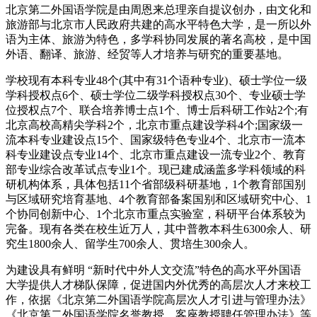
北京第二外国语学院是由周恩来总理亲自提议创办，由文化和
旅游部与北京市人民政府共建的高水平特色大学，是一所以外
语为主体、旅游为特色，多学科协同发展的著名高校，是中国
外语、翻译、旅游、经贸等人才培养与研究的重要基地。
学校现有本科专业48个(其中有31个语种专业)、硕士学位一级
学科授权点6个、硕士学位二级学科授权点30个、专业硕士学
位授权点7个、联合培养博士点1个、博士后科研工作站2个;有
北京高校高精尖学科2个，北京市重点建设学科4个;国家级一
流本科专业建设点15个、国家级特色专业4个、北京市一流本
科专业建设点专业14个、北京市重点建设一流专业2个、教育
部专业综合改革试点专业1个。现已建成涵盖多学科领域的科
研机构体系，具体包括11个省部级科研基地，1个教育部国别
与区域研究培育基地、4个教育部备案国别和区域研究中心、1
个协同创新中心、1个北京市重点实验室，科研平台体系较为
完备。现有各类在校生近万人，其中普教本科生6300余人、研
究生1800余人、留学生700余人、贯培生300余人。
为建设具有鲜明 “新时代中外人文交流”特色的高水平外国语
大学提供人才梯队保障，促进国内外优秀的高层次人才来校工
作，依据《北京第二外国语学院高层次人才引进与管理办法》
《北京第二外国语学院名誉教授、客座教授聘任管理办法》等