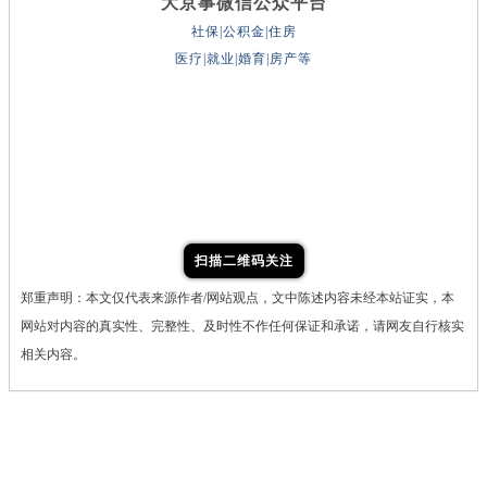
大京事微信公众平台
社保|公积金|住房
医疗|就业|婚育|房产等
扫描二维码关注
郑重声明：本文仅代表来源作者/网站观点，文中陈述内容未经本站证实，本
网站对内容的真实性、完整性、及时性不作任何保证和承诺，请网友自行核实
相关内容。