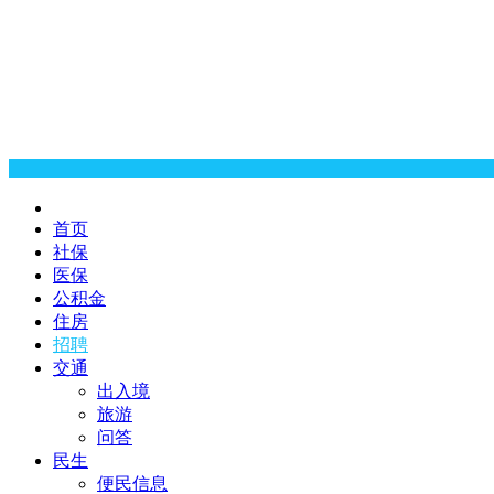
首页
社保
医保
公积金
住房
招聘
交通
出入境
旅游
问答
民生
便民信息