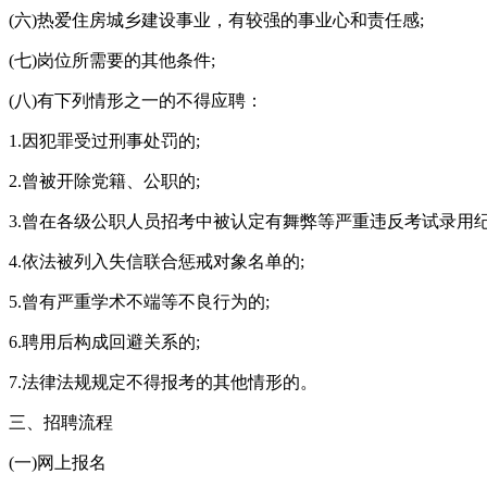
(六)热爱住房城乡建设事业，有较强的事业心和责任感;
(七)岗位所需要的其他条件;
(八)有下列情形之一的不得应聘：
1.因犯罪受过刑事处罚的;
2.曾被开除党籍、公职的;
3.曾在各级公职人员招考中被认定有舞弊等严重违反考试录用
4.依法被列入失信联合惩戒对象名单的;
5.曾有严重学术不端等不良行为的;
6.聘用后构成回避关系的;
7.法律法规规定不得报考的其他情形的。
三、招聘流程
(一)网上报名