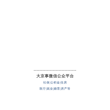
-----------------------------
大京事微信公众平台
社保|公积金|住房
医疗|就业|婚育|房产等