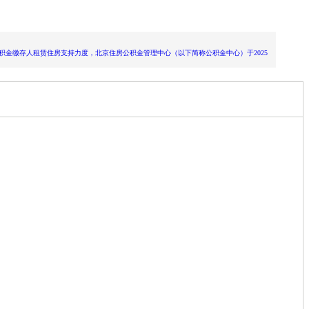
缴存人租赁住房支持力度，北京住房公积金管理中心（以下简称公积金中心）于2025