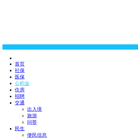
首页
社保
医保
公积金
住房
招聘
交通
出入境
旅游
问答
民生
便民信息