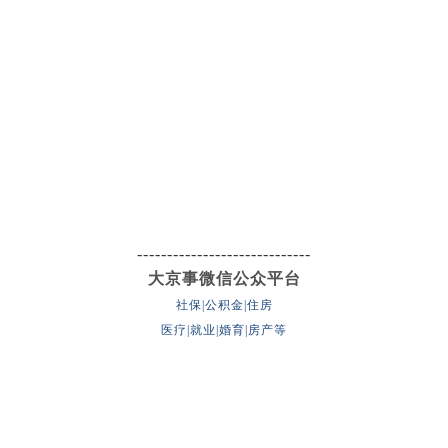
-----------------------------
大京事微信公众平台
社保|公积金|住房
医疗|就业|婚育|房产等