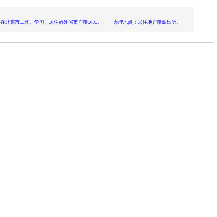
期在北京市工作、学习、居住的外省市户籍居民。 办理地点：居住地户籍派出所。