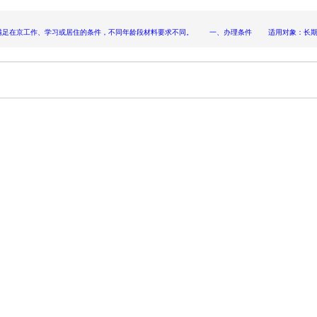
满足在京工作、学习或居住的条件，不同年龄段材料要求不同。 一、办理条件 适用对象：长