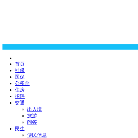
首页
社保
医保
公积金
住房
招聘
交通
出入境
旅游
问答
民生
便民信息