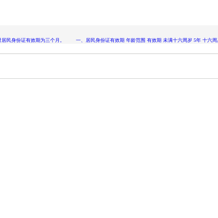
证有效期为三个月。 一、居民身份证有效期 年龄范围 有效期 未满十六周岁 5年 十六周岁至二十