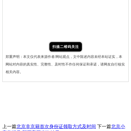
扫描二维码关注
郑重声明：本文仅代表来源作者/网站观点，文中陈述内容未经本站证实，本
网站对内容的真实性、完整性、及时性不作任何保证和承诺，请网友自行核实
相关内容。
上一篇
北京非京籍首次身份证领取方式及时间
下一篇
北京小