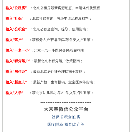
输入“公租房”
：北京公租房最新房源动态、申请条件及流程；
输入“社保”
：北京社保查询、补缴申请流程及材料；
输入“公积金”
：北京公积金查询、提取、使用指南；
输入“落户”
：获积分入户/投靠/随军等各类入户政策；
输入“一老一小”
：北京一老一小医保参保/报销指南；
输入“积分落户”
：最新北京市积分落户政策指南；
输入“居住证”
：最新北京居住证办理指南全攻略；
输入“新生儿”
：最新产检、生育报销、宝宝医保等指南；
输入“入学”
：获北京幼儿园/小学/中学入学招生政策；
-----------------------------
大京事微信公众平台
社保|公积金|住房
医疗|就业|婚育|房产等