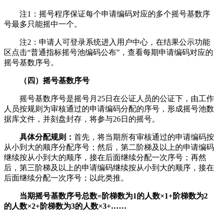
注1：摇号程序保证每个申请编码对应的多个摇号基数序
号最多只能摇中一个。
注2：申请人可登录系统进入用户中心，在结果公示功能
区点击“普通指标摇号池编码公布”，查看每期申请编码对应的
摇号基数序号。
（四）摇号基数序号
摇号基数序号是摇号月25日在公证人员的公证下，由工作
人员按规则为审核通过的申请编码分配的序号，形成摇号池数
据库文件，并刻盘封存，将参与26日的摇号。
具体分配规则：
首先，将当期所有审核通过的申请编码按
从小到大的顺序分配序号；然后，第二阶梯及以上的申请编码
继续按从小到大的顺序，接在后面继续分配一次序号；再然
后，第三阶梯及以上的申请编码继续按从小到大的顺序，接在
后面继续分配一次序号；以此类推。
当期摇号基数序号总数=阶梯数为1的人数×1+阶梯数为2
的人数×2+阶梯数为3的人数×3+……