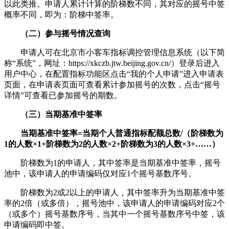
以此类推。申请人累计计算的阶梯数不同，其对应的摇号中签
概率不同，即为：阶梯中签率。
（二）参与摇号情况查询
申请人可在北京市小客车指标调控管理信息系统（以下简
称“系统”，网址：https://xkczb.jtw.beijing.gov.cn/）登录后进入
用户中心，在配置指标功能区点击“我的个人申请”进入申请表
页面，在申请表页面可查看累计参加摇号的次数，点击“摇号
详情”可查看已参加摇号的期数。
（三）当期基准中签率
当期基准中签率=当期个人普通指标配额总数/（阶梯数为
1的人数×1+阶梯数为2的人数×2+阶梯数为3的人数×3+……）
阶梯数为1的申请人，其中签率是当期基准中签率，摇号
池中，该申请人的申请编码仅对应1个摇号基数序号。
阶梯数为2或2以上的申请人，其中签率升为当期基准中签
率的2倍（或多倍），摇号池中，该申请人的申请编码对应2个
（或多个）摇号基数序号，当其中一个摇号基数序号中签，该
申请编码即中签。