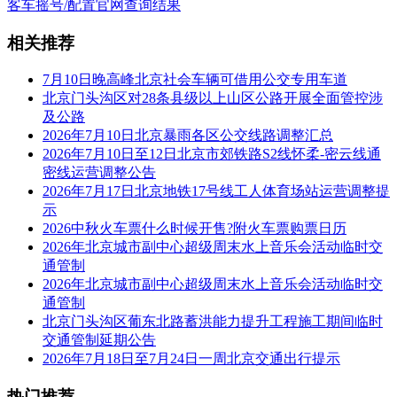
客车摇号/配置官网查询结果
相关推荐
7月10日晚高峰北京社会车辆可借用公交专用车道
北京门头沟区对28条县级以上山区公路开展全面管控涉
及公路
2026年7月10日北京暴雨各区公交线路调整汇总
2026年7月10日至12日北京市郊铁路S2线怀柔-密云线通
密线运营调整公告
2026年7月17日北京地铁17号线工人体育场站运营调整提
示
2026中秋火车票什么时候开售?附火车票购票日历
2026年北京城市副中心超级周末水上音乐会活动临时交
通管制
2026年北京城市副中心超级周末水上音乐会活动临时交
通管制
北京门头沟区葡东北路蓄洪能力提升工程施工期间临时
交通管制延期公告
2026年7月18日至7月24日一周北京交通出行提示
热门推荐