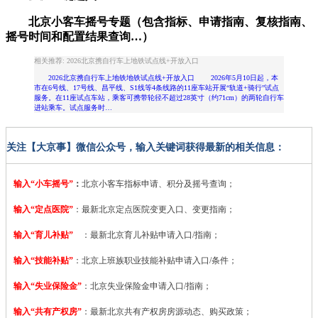
北京小客车摇号专题
（包含指标、申请指南、复核指南、
摇号时间和配置结果查询…）
相关推荐: 2026北京携自行车上地铁试点线+开放入口
2026北京携自行车上地铁地铁试点线+开放入口 2026年5月10日起，本
市在6号线、17号线、昌平线、S1线等4条线路的11座车站开展“轨道+骑行”试点
服务。在11座试点车站，乘客可携带轮径不超过28英寸（约71cm）的两轮自行车
进站乘车。试点服务时…
关注【大京事】微信公众号，输入关键词获得最新的相关信息：
输入“小车摇号”
：
北京小客车指标申请、积分及摇号查询；
输入“定点医院”
：
最新北京定点医院变更入口、变更指南；
输入“育儿补贴”
：最新北京育儿补贴申请入口/指南；
输入“技能补贴”
：
北京上班族职业技能补贴申请入口/条件；
输入“失业保险金”
：北京失业保险金申请入口/指南；
输入“共有产权房”
：最新北京共有产权房房源动态、购买政策；