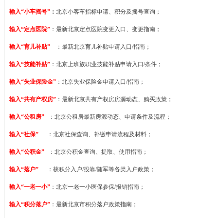
输入“小车摇号”
：
北京小客车指标申请、积分及摇号查询；
输入“定点医院”
：
最新北京定点医院变更入口、变更指南；
输入“育儿补贴”
：最新北京育儿补贴申请入口/指南；
输入“技能补贴”
：
北京上班族职业技能补贴申请入口/条件；
输入“失业保险金”
：北京失业保险金申请入口/指南；
输入“共有产权房”
：最新北京共有产权房房源动态、购买政策；
输入“公租房”
：北京公租房最新房源动态、申请条件及流程；
输入“社保”
：北京社保查询、补缴申请流程及材料；
输入“公积金”
：北京公积金查询、提取、使用指南；
输入“落户”
：获积分入户/投靠/随军等各类入户政策；
输入“一老一小”
：北京一老一小医保参保/报销指南；
输入“积分落户”
：最新北京市积分落户政策指南；