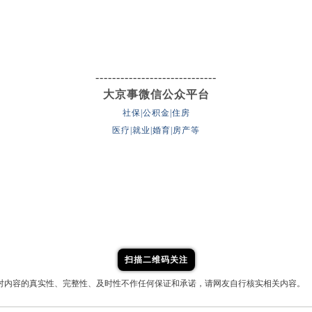
-----------------------------
大京事微信公众平台
社保|公积金|住房
医疗|就业|婚育|房产等
扫描二维码关注
对内容的真实性、完整性、及时性不作任何保证和承诺，请网友自行核实相关内容。