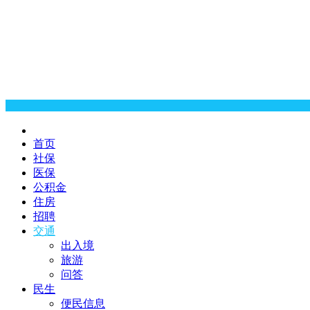
首页
社保
医保
公积金
住房
招聘
交通
出入境
旅游
问答
民生
便民信息