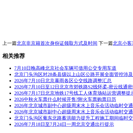
上一篇
北京非京籍首次身份证领取方式及时间
下一篇
北京小客
相关推荐
7月10日晚高峰北京社会车辆可借用公交专用车道
北京门头沟区对28条县级以上山区公路开展全面管控涉
2026年7月10日北京暴雨各区公交线路调整汇总
2026年7月10日至12日北京市郊铁路S2线怀柔-密云线
2026年7月17日北京地铁17号线工人体育场站运营调整提
2026中秋火车票什么时候开售?附火车票购票日历
2026年北京城市副中心超级周末水上音乐会活动临时交
2026年北京城市副中心超级周末水上音乐会活动临时交
北京门头沟区葡东北路蓄洪能力提升工程施工期间临时交
2026年7月18日至7月24日一周北京交通出行提示