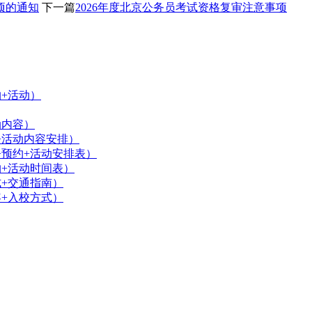
项的通知
下一篇
2026年度北京公务员考试资格复审注意事项
约+活动）
动内容）
+活动内容安排）
+预约+活动安排表）
约+活动时间表）
式+交通指南）
容+入校方式）