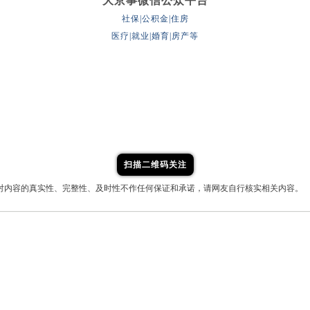
大京事微信公众平台
社保|公积金|住房
医疗|就业|婚育|房产等
扫描二维码关注
对内容的真实性、完整性、及时性不作任何保证和承诺，请网友自行核实相关内容。