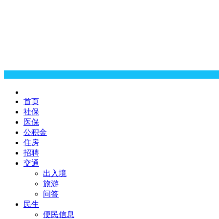
首页
社保
医保
公积金
住房
招聘
交通
出入境
旅游
问答
民生
便民信息