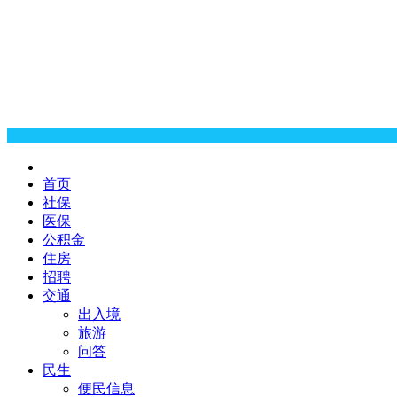
首页
社保
医保
公积金
住房
招聘
交通
出入境
旅游
问答
民生
便民信息