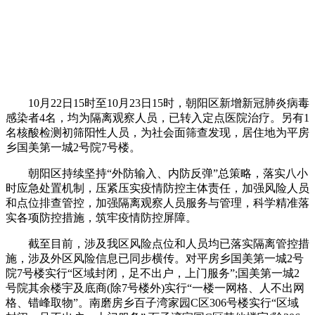
10月22日15时至10月23日15时，朝阳区新增新冠肺炎病毒
感染者4名，均为隔离观察人员，已转入定点医院治疗。另有1
名核酸检测初筛阳性人员，为社会面筛查发现，居住地为平房
乡国美第一城2号院7号楼。
朝阳区持续坚持“外防输入、内防反弹”总策略，落实八小
时应急处置机制，压紧压实疫情防控主体责任，加强风险人员
和点位排查管控，加强隔离观察人员服务与管理，科学精准落
实各项防控措施，筑牢疫情防控屏障。
截至目前，涉及我区风险点位和人员均已落实隔离管控措
施，涉及外区风险信息已同步横传。对平房乡国美第一城2号
院7号楼实行“区域封闭，足不出户，上门服务”;国美第一城2
号院其余楼宇及底商(除7号楼外)实行“一楼一网格、人不出网
格、错峰取物”。南磨房乡百子湾家园C区306号楼实行“区域