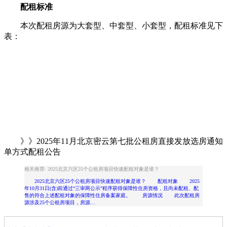
配租标准
本次配租房源为大套型、中套型、小套型，配租标准见下
表：
》》2025年11月北京密云第七批公租房直接发放选房通知
单方式配租公告
相关推荐: 2025北京六区25个公租房项目快速配租对象是谁？
2025北京六区25个公租房项目快速配租对象是谁？ 配租对象 2025
年10月31日(含)前通过“三审两公示”程序获得保障性住房资格，且尚未配租、配
售的符合上述配租对象的保障性住房备案家庭。 房源情况 此次配租房
源涉及25个公租房项目，房源…