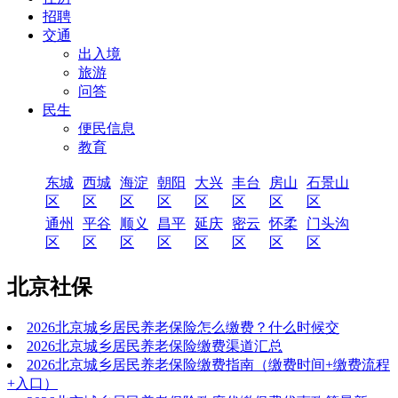
招聘
交通
出入境
旅游
问答
民生
便民信息
教育
东城
西城
海淀
朝阳
大兴
丰台
房山
石景山
区
区
区
区
区
区
区
区
通州
平谷
顺义
昌平
延庆
密云
怀柔
门头沟
区
区
区
区
区
区
区
区
北京社保
2026北京城乡居民养老保险怎么缴费？什么时候交
2026北京城乡居民养老保险缴费渠道汇总
2026北京城乡居民养老保险缴费指南（缴费时间+缴费流程
+入口）