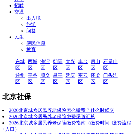
招聘
交通
出入境
旅游
问答
民生
便民信息
教育
东城
西城
海淀
朝阳
大兴
丰台
房山
石景山
区
区
区
区
区
区
区
区
通州
平谷
顺义
昌平
延庆
密云
怀柔
门头沟
区
区
区
区
区
区
区
区
北京社保
2026北京城乡居民养老保险怎么缴费？什么时候交
2026北京城乡居民养老保险缴费渠道汇总
2026北京城乡居民养老保险缴费指南（缴费时间+缴费流程
+入口）