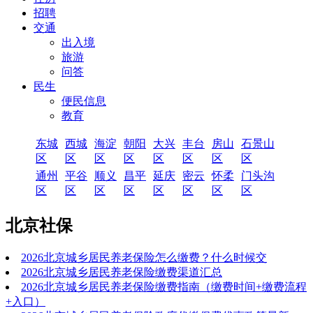
招聘
交通
出入境
旅游
问答
民生
便民信息
教育
东城
西城
海淀
朝阳
大兴
丰台
房山
石景山
区
区
区
区
区
区
区
区
通州
平谷
顺义
昌平
延庆
密云
怀柔
门头沟
区
区
区
区
区
区
区
区
北京社保
2026北京城乡居民养老保险怎么缴费？什么时候交
2026北京城乡居民养老保险缴费渠道汇总
2026北京城乡居民养老保险缴费指南（缴费时间+缴费流程
+入口）