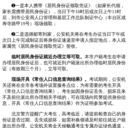
➊
一是本人携带《居民身份证领取凭证》（如家长代领，
家长需携带居民身份证），当日下午16时后或次日上午11时
后，到市公安局人口管理和基层工作总队制证中心（丰台区成
寿寺路甲19号）现场领取；
➋
二是选择邮寄到家，公安机关将在考生办证当日下午或
次日上午完成制证后将身份证速递至申请人指定地点，本人或
家属凭《居民身份证领取凭证》签收。
临时居民身份证就近办理立等可取。
本市户籍考生在申请
办理居民身份证后，也可就近到户籍派出所办理临时居民身份
证（有效期三个月），立等可取。
现场开具《常住人口信息查询结果》。
考试期间，公安机
关还将在全市各考场外设置服务点位，为有需要的考生开具
《常住人口信息查询结果》。考生如因身份证丢失、损坏且来
不及前往派出所办理相关手续的，可在现场向民警提供身份信
息，开具《常住人口信息查询结果》作为证明参加考试。
北京警方提醒广大考生，高考临近，请提前检查自己的身
份证是否过期、丢失或损坏，如需补换领请及时前往就近户籍
派出所办理。公安机关将全天候畅通考生专属办证绿色通道，