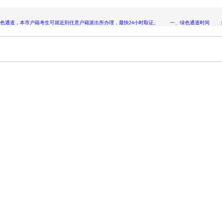
理绿色通道，本市户籍考生可就近到任意户籍派出所办理，最快24小时取证。 一、绿色通道时间 办理