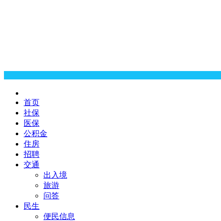
首页
社保
医保
公积金
住房
招聘
交通
出入境
旅游
问答
民生
便民信息