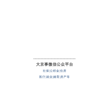
-----------------------------
大京事微信公众平台
社保|公积金|住房
医疗|就业|婚育|房产等