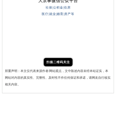
大京事微信公众平台
社保|公积金|住房
医疗|就业|婚育|房产等
扫描二维码关注
郑重声明：本文仅代表来源作者/网站观点，文中陈述内容未经本站证实，本
网站对内容的真实性、完整性、及时性不作任何保证和承诺，请网友自行核实
相关内容。