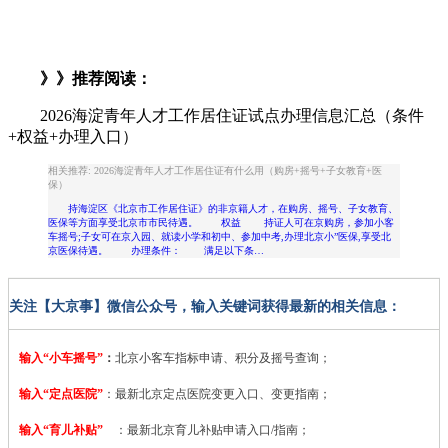
》》推荐阅读：
2026海淀青年人才工作居住证试点办理信息汇总（条件
+权益+办理入口）
相关推荐: 2026海淀青年人才工作居住证有什么用（购房+摇号+子女教育+医
保）
持海淀区《北京市工作居住证》的非京籍人才，在购房、摇号、子女教育、
医保等方面享受北京市市民待遇。 权益 持证人可在京购房，参加小客
车摇号;子女可在京入园、就读小学和初中、参加中考,办理北京小”医保,享受北
京医保待遇。 办理条件： 满足以下条…
关注【大京事】微信公众号，输入关键词获得最新的相关信息：
输入“小车摇号”
：
北京小客车指标申请、积分及摇号查询；
输入“定点医院”
：
最新北京定点医院变更入口、变更指南；
输入“育儿补贴”
：最新北京育儿补贴申请入口/指南；